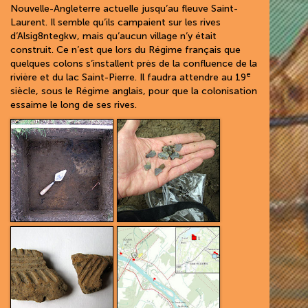
Nouvelle-Angleterre actuelle jusqu’au fleuve Saint-
Laurent. Il semble qu’ils campaient sur les rives
d’Alsig8ntegkw, mais qu’aucun village n’y était
construit. Ce n’est que lors du Régime français que
quelques colons s’installent près de la confluence de la
e
rivière et du lac Saint-Pierre. Il faudra attendre au 19
siècle, sous le Régime anglais, pour que la colonisation
essaime le long de ses rives.