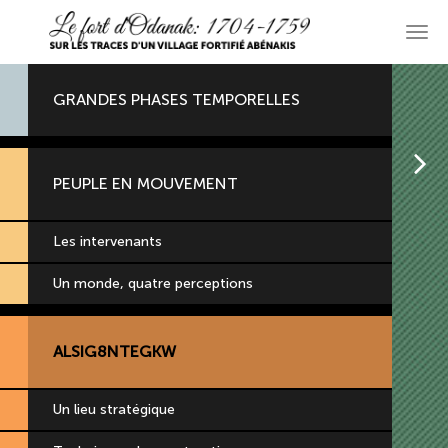
Aller
au
Men
contenu
princ
principal
GRANDES PHASES TEMPORELLES
A
PEUPLE EN MOUVEMENT
Les intervenants
Un monde, quatre perceptions
ALSIG8NTEGKW
Un lieu stratégique